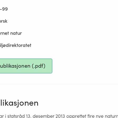
-99
orsk
rnet natur
ljødirektoratet
publikasjonen (.pdf)
ikasjonen
r i statsråd 13. desember 2013 opprettet fire nye naturr