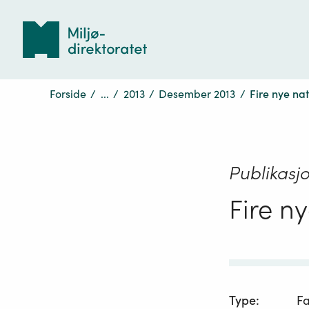
Tilbake
til
forsiden
Forside
/
...
/
2013
/
Desember 2013
/
Fire nye na
Publikasj
Fire n
Type
:
F