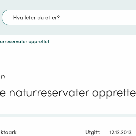
Søk
turreservater opprettet
on
ye naturreservater opprette
aktaark
Utgitt
:
12.12.2013