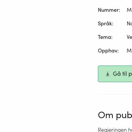
Nummer
:
M
Språk
:
N
Tema
:
Ve
Opphav
:
Mi
Gå til 
Om publ
Regjeringen ha