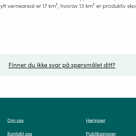
ytt verneareal er 17 km², hvorav 13 km² er produktiv sko
Finner du ikke svar på spørsmålet ditt?
ørsmål*
Om oss
Høringer
Kontakt oss
Publikasjoner