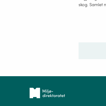
skog. Samlet n
Ditt sp
Tilbake
til