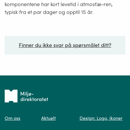
komponentene har kort levetid i atmosfæ-ren,
typisk fra et par dager og opptil 15 år.
Finner du ikke svar på spørsmålet ditt?
Ditt spørsmål*
Tilbake
til
Om oss
Aktuelt
Design: Logo, ikoner
forsiden
Spør oss