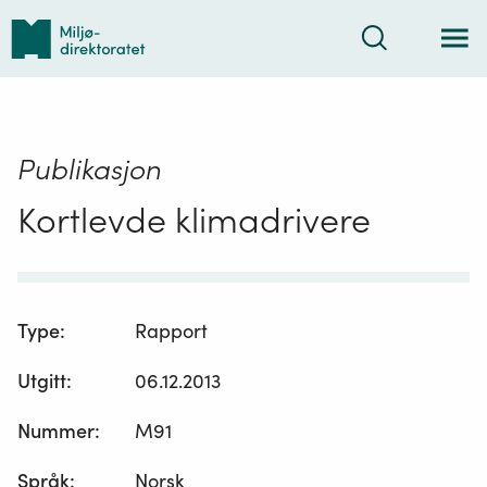
Tilbake
Søk
til
forsiden
Publikasjon
Kortlevde klimadrivere
Type
:
Rapport
Utgitt
:
06.12.2013
Nummer
:
M91
Språk
:
Norsk