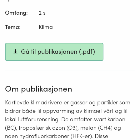
Omfang
:
2 s
Tema
:
Klima
Gå til publikasjonen (.pdf)
Om publikasjonen
Kortlevde klimadrivere er gasser og partikler som
bidrar både til oppvarming av klimaet vårt og til
lokal luftforurensning. De omfatter svart karbon
(BC), troposfærisk ozon (O3), metan (CH4) og
noen hydrofluorkarboner (HFK-er). Disse