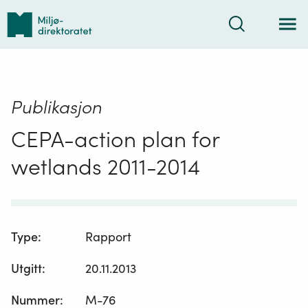
Tilbake
Søk
til
forsiden
Publikasjon
CEPA-action plan for
wetlands 2011-2014
Type
:
Rapport
Utgitt
:
20.11.2013
Nummer
:
M-76