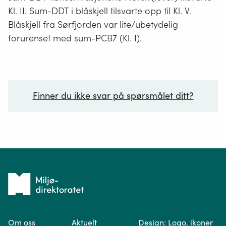
Kl. II. Sum-DDT i blåskjell tilsvarte opp til Kl. V.
Blåskjell fra Sørfjorden var lite/ubetydelig
forurenset med sum-PCB7 (Kl. I).
Finner du ikke svar på spørsmålet ditt?
Ditt spørsmål*
Tilbake
til
Om oss
Aktuelt
Design: Logo, ikoner
forsiden