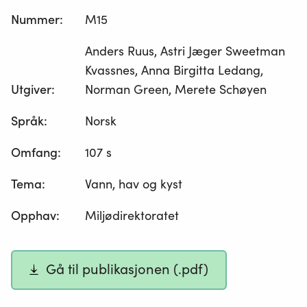
Nummer
:
M15
Anders Ruus, Astri Jæger Sweetman
Kvassnes, Anna Birgitta Ledang,
Utgiver
:
Norman Green, Merete Schøyen
Språk
:
Norsk
Omfang
:
107 s
Tema
:
Vann, hav og kyst
Opphav
:
Miljødirektoratet
Gå til publikasjonen (.pdf)