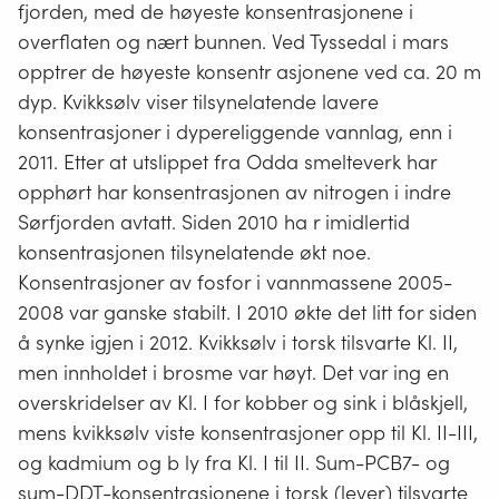
fjorden, med de høyeste konsentrasjonene i
overflaten og nært bunnen. Ved Tyssedal i mars
opptrer de høyeste konsentr asjonene ved ca. 20 m
dyp. Kvikksølv viser tilsynelatende lavere
konsentrasjoner i dypereliggende vannlag, enn i
2011. Etter at utslippet fra Odda smelteverk har
opphørt har konsentrasjonen av nitrogen i indre
Sørfjorden avtatt. Siden 2010 ha r imidlertid
konsentrasjonen tilsynelatende økt noe.
Konsentrasjoner av fosfor i vannmassene 2005-
2008 var ganske stabilt. I 2010 økte det litt for siden
å synke igjen i 2012. Kvikksølv i torsk tilsvarte Kl. II,
men innholdet i brosme var høyt. Det var ing en
overskridelser av Kl. I for kobber og sink i blåskjell,
mens kvikksølv viste konsentrasjoner opp til Kl. II-III,
og kadmium og b ly fra Kl. I til II. Sum-PCB7- og
sum-DDT-konsentrasjonene i torsk (lever) tilsvarte