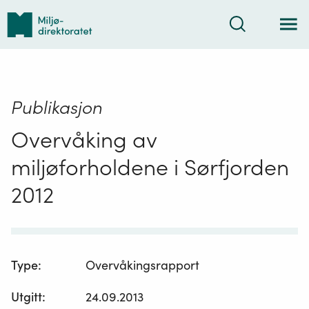
Tilbake
Søk
til
forsiden
Publikasjon
Overvåking av
miljøforholdene i Sørfjorden
2012
Type
:
Overvåkingsrapport
Utgitt
:
24.09.2013