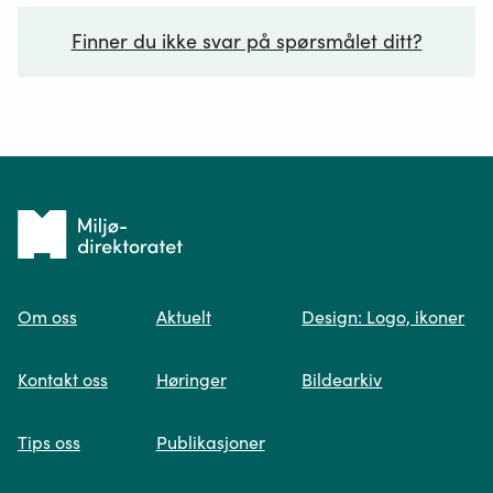
Finner du ikke svar på spørsmålet ditt?
Ditt spørsmål*
Tilbake
til
Om oss
Aktuelt
Design: Logo, ikoner
forsiden
Spør oss
Kontakt oss
Høringer
Bildearkiv
Når du skriver spørsmålet ditt, gjør vi et
Tips oss
Publikasjoner
søk og viser deg vår mest relevante
informasjon.