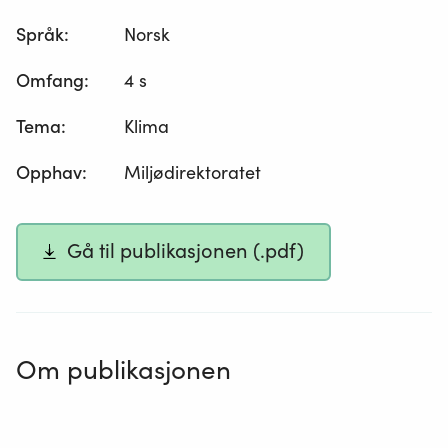
Språk
:
Norsk
Omfang
:
4 s
Tema
:
Klima
Opphav
:
Miljødirektoratet
Gå til publikasjonen (.pdf)
Om publikasjonen