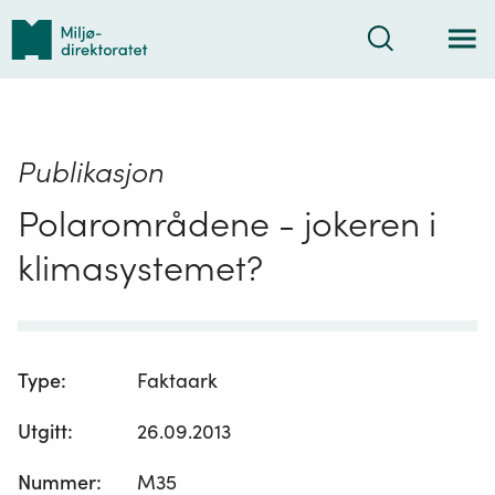
Tilbake
Søk
til
forsiden
Publikasjon
Polarområdene - jokeren i
klimasystemet?
Type
:
Faktaark
Utgitt
:
26.09.2013
Nummer
:
M35