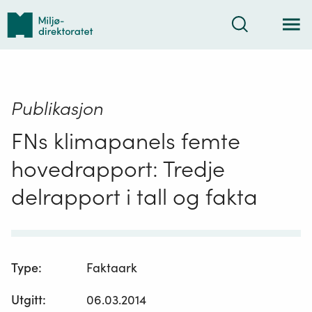
Tilbake
Søk
til
forsiden
Publikasjon
FNs klimapanels femte
hovedrapport: Tredje
delrapport i tall og fakta
Type
:
Faktaark
Utgitt
:
06.03.2014