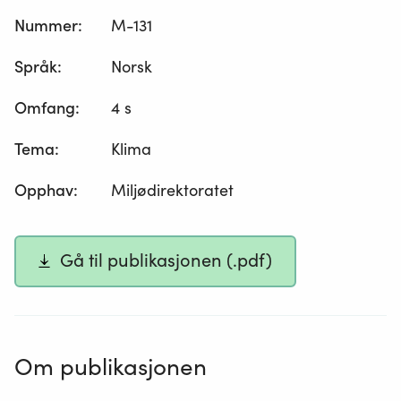
Nummer
:
M-131
Språk
:
Norsk
Omfang
:
4 s
Tema
:
Klima
Opphav
:
Miljødirektoratet
Gå til publikasjonen (.pdf)
Om publikasjonen