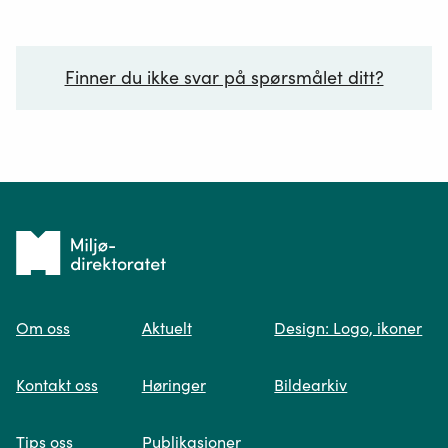
Finner du ikke svar på spørsmålet ditt?
Ditt spørsmål*
Tilbake
til
Om oss
Aktuelt
Design: Logo, ikoner
forsiden
Spør oss
Kontakt oss
Høringer
Bildearkiv
Når du skriver spørsmålet ditt, gjør vi et
Tips oss
Publikasjoner
søk og viser deg vår mest relevante