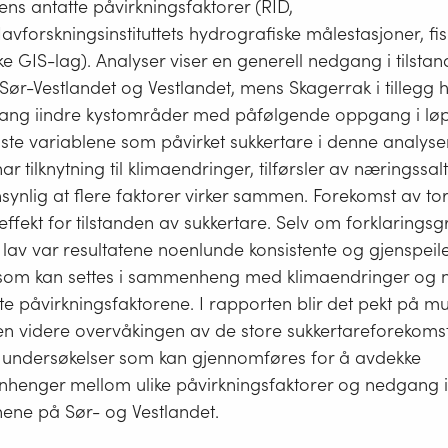
ns antatte påvirkningsfaktorer (RID,
avforskningsinstituttets hydrografiske målestasjoner, fi
e GIS-lag). Analyser viser en generell nedgang i tilsta
Sør-Vestlandet og Vestlandet, mens Skagerrak i tillegg
ang iindre kystområder med påfølgende oppgang i løp
tigste variablene som påvirket sukkertare i denne analyse
r tilknytning til klimaendringer, tilførsler av næringssalt
synlig at flere faktorer virker sammen. Forekomst av t
ffekt for tilstanden av sukkertare. Selv om forklaringsg
lav var resultatene noenlunde konsistente og gjenspeiler
r som kan settes i sammenheng med klimaendringer og 
te påvirkningsfaktorene. I rapporten blir det pekt på mu
den videre overvåkingen av de store sukkertareforekoms
å undersøkelser som kan gjennomføres for å avdekke
enger mellom ulike påvirkningsfaktorer og nedgang i 
nene på Sør- og Vestlandet.