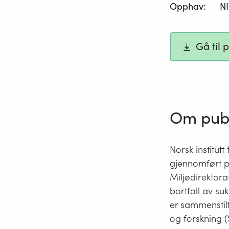
Opphav
:
N
Gå til 
Om publ
Norsk institutt
gjennomført p
Miljødirektora
bortfall av suk
er sammenstil
og forskning (