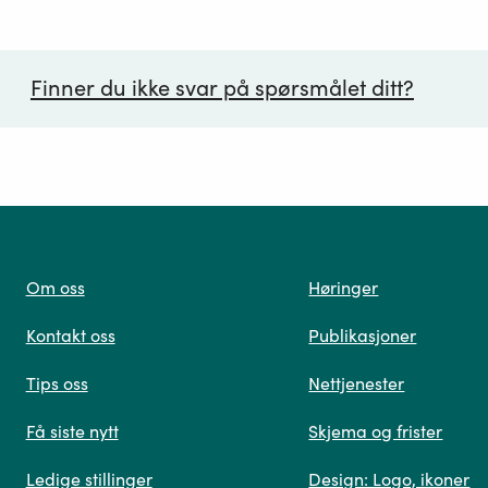
Finner du ikke svar på spørsmålet ditt?
ørsmål*
Om oss
Høringer
Kontakt oss
Publikasjoner
 oss
Tips oss
Nettjenester
Få siste nytt
Skjema og frister
Ledige stillinger
Design: Logo, ikoner