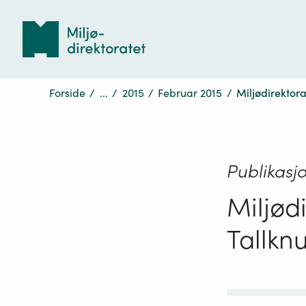
Tilbake
til
forsiden
Forside
/
...
/
2015
/
Februar 2015
/
Miljødirektora
Publikasj
Miljødi
Tallkn