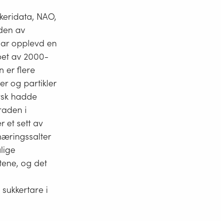
skeridata, NAO,
nden av
 har opplevd en
et av 2000-
n er flere
er og partikler
orsk hadde
raden i
 et sett av
næringssalter
lige
tene, og det
sukkertare i