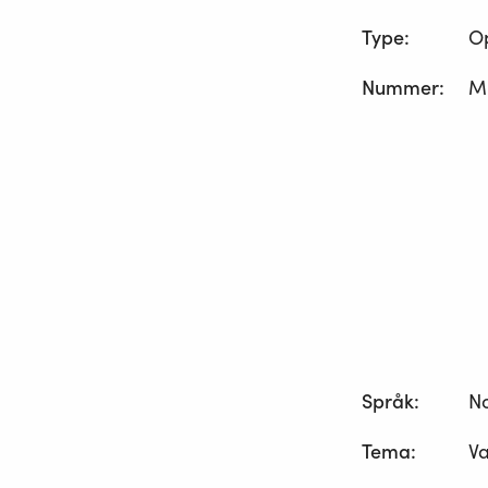
Type
:
O
Nummer
:
M
Språk
:
N
Tema
:
Va