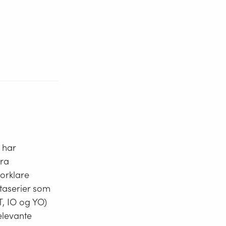
) har
fra
forklare
ataserier som
T, IO og YO)
elevante