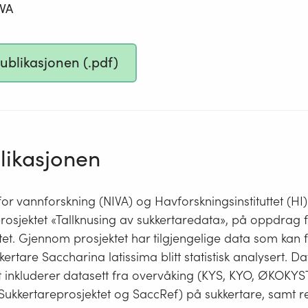
IVA
publikasjonen (.pdf)
ikasjonen
 for vannforskning (NIVA) og Havforskningsinstituttet (HI
rosjektet «Tallknusing av sukkertaredata», på oppdrag 
tet. Gjennom prosjektet har tilgjengelige data som kan 
kertare Saccharina latissima blitt statistisk analysert. D
t inkluderer datasett fra overvåking (KYS, KYO, ØKOKYS
Sukkertareprosjektet og SaccRef) på sukkertare, samt r