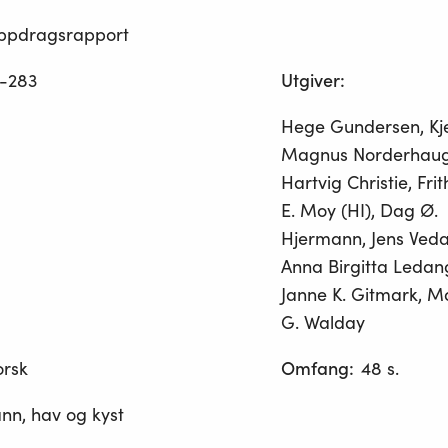
ppdragsrapport
-283
Utgiver
:
Hege Gundersen, Kje
Magnus Norderhaug
Hartvig Christie, Frit
E. Moy (HI), Dag Ø.
Hjermann, Jens Veda
Anna Birgitta Ledan
Janne K. Gitmark, M
G. Walday
orsk
Omfang
:
48 s.
nn, hav og kyst