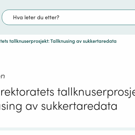
Søk
tets tallknuserprosjekt: Tallknusing av sukkertaredata
on
rektoratets tallknuserprosje
using av sukkertaredata