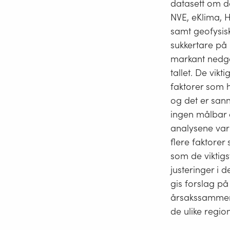
datasett om de
NVE, eKlima, H
samt geofysisk
sukkertare på 
markant nedg
tallet. De vik
faktorer som ha
og det er sann
ingen målbar e
analysene var 
flere faktore
som de viktigs
justeringer i 
gis forslag p
årsakssammenh
de ulike regio