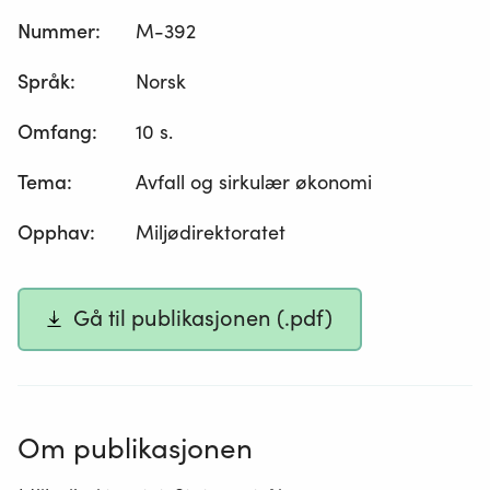
Nummer
:
M-392
Språk
:
Norsk
Omfang
:
10 s.
Tema
:
Avfall og sirkulær økonomi
Opphav
:
Miljødirektoratet
Gå til publikasjonen (.pdf)
Om publikasjonen