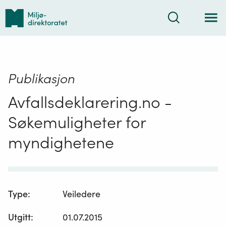
Tilbake
Søk
til
forsiden
Publikasjon
Avfallsdeklarering.no -
Søkemuligheter for
myndighetene
Type
:
Veiledere
Utgitt
:
01.07.2015