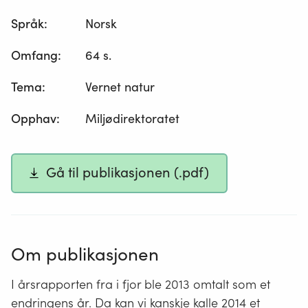
Språk
:
Norsk
Omfang
:
64 s.
Tema
:
Vernet natur
Opphav
:
Miljødirektoratet
Gå til publikasjonen (.pdf)
Om publikasjonen
I årsrapporten fra i fjor ble 2013 omtalt som et
endringens år. Da kan vi kanskje kalle 2014 et