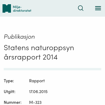
Tilbake
Søk
til
forsiden
Publikasjon
Statens naturoppsyn
årsrapport 2014
Type
:
Rapport
Utgitt
:
17.06.2015
Nummer
:
M-323