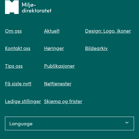
Tilbake
til
Om oss
Aktuelt
Design: Logo, ikoner
forsiden
Spør oss
Kontakt oss
Høringer
Bildearkiv
Når du skriver spørsmålet ditt, gjør vi et
Tips oss
Publikasjoner
søk og viser deg vår mest relevante
informasjon.
Få siste nytt
Nettjenester
Ledige stillinger
Skjema og frister
Fikk du ikke svar på spørsmålet ditt?
Language:
Trykk på knappen under og fyll inn
opplysningene som mangler. Våre