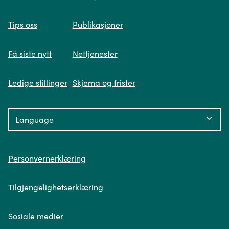
Når du skriver spørsmålet ditt, gjør vi et
Tips oss
Publikasjoner
søk og viser deg vår mest relevante
informasjon.
Få siste nytt
Nettjenester
Ledige stillinger
Skjema og frister
Fikk du ikke svar på spørsmålet ditt?
Language:
Trykk på knappen under og fyll inn
opplysningene som mangler. Våre
Personvern
saksbehandlere i Miljødirektoratet vil følge
Personvernerklæring
deg opp videre.
Tilgjengelighetserklæring
Send oss en henvendelse
Sosiale medier