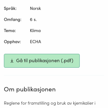
Språk
:
Norsk
Omfang
:
6 s.
Tema
:
Klima
Opphav
:
ECHA
Gå til publikasjonen (.pdf)
Om publikasjonen
Reglene for framstilling og bruk av kjemikalier i