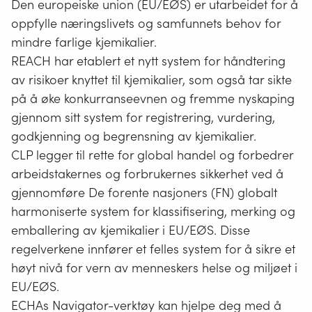
Den europeiske union (EU/EØS) er utarbeidet for å
oppfylle næringslivets og samfunnets behov for
mindre farlige kjemikalier.
REACH har etablert et nytt system for håndtering
av risikoer knyttet til kjemikalier, som også tar sikte
på å øke konkurranseevnen og fremme nyskaping
gjennom sitt system for registrering, vurdering,
godkjenning og begrensning av kjemikalier.
CLP legger til rette for global handel og forbedrer
arbeidstakernes og forbrukernes sikkerhet ved å
gjennomføre De forente nasjoners (FN) globalt
harmoniserte system for klassifisering, merking og
emballering av kjemikalier i EU/EØS. Disse
regelverkene innfører et felles system for å sikre et
høyt nivå for vern av menneskers helse og miljøet i
EU/EØS.
ECHAs Navigator-verktøy kan hjelpe deg med å