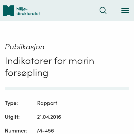
Tilbake
Søk
til
forsiden
Publikasjon
Indikatorer for marin
forsøpling
Type
:
Rapport
Utgitt
:
21.04.2016
Nummer
:
M-456