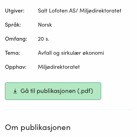
Utgiver
:
Salt Lofoten AS/ Miljødirektoratet
Språk
:
Norsk
Omfang
:
20 s.
Tema
:
Avfall og sirkulær økonomi
Opphav
:
Miljødirektoratet
Gå til publikasjonen (.pdf)
Om publikasjonen