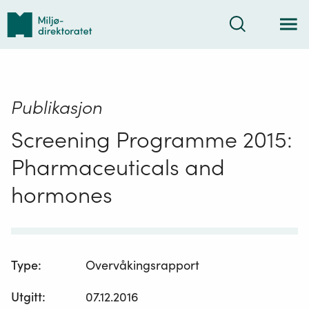
Tilbake
Søk
til
forsiden
Publikasjon
Screening Programme 2015:
Pharmaceuticals and
hormones
Type
:
Overvåkingsrapport
Utgitt
:
07.12.2016