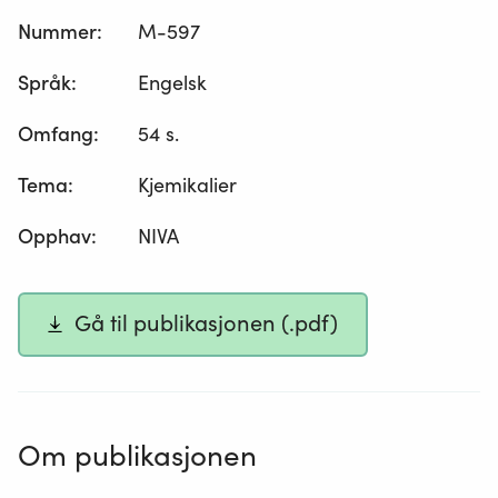
Nummer
:
M-597
Språk
:
Engelsk
Omfang
:
54 s.
Tema
:
Kjemikalier
Opphav
:
NIVA
Gå til publikasjonen (.pdf)
Om publikasjonen