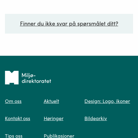
Finner du ikke svar på spørsmålet ditt?
Ditt spørsmål*
Tilbake
til
Om oss
Aktuelt
Design: Logo, ikoner
forsiden
Spør oss
Kontakt oss
Høringer
Bildearkiv
Når du skriver spørsmålet ditt, gjør vi et
Tips oss
Publikasjoner
søk og viser deg vår mest relevante