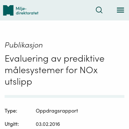
Tilbake
Søk
til
forsiden
Publikasjon
Evaluering av prediktive
målesystemer for NOx
utslipp
Type
:
Oppdragsrapport
Utgitt
:
03.02.2016