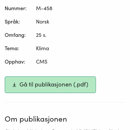
Nummer
:
M-458
Språk
:
Norsk
Omfang
:
25 s.
Tema
:
Klima
Opphav
:
CMS
Gå til publikasjonen (.pdf)
Om publikasjonen