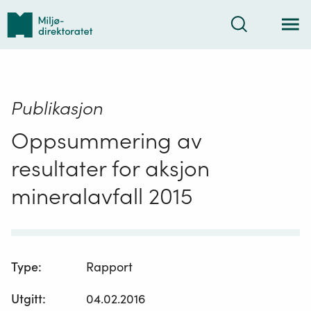
Tilbake
Søk
til
forsiden
Publikasjon
Oppsummering av
resultater for aksjon
mineralavfall 2015
Type
:
Rapport
Utgitt
:
04.02.2016