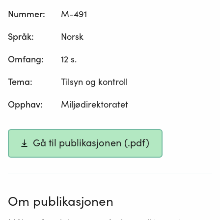
Nummer
:
M-491
Språk
:
Norsk
Omfang
:
12 s.
Tema
:
Tilsyn og kontroll
Opphav
:
Miljødirektoratet
Gå til publikasjonen (.pdf)
Om publikasjonen