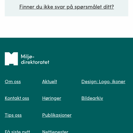
Finner du ikke svar på spørsmålet ditt?
Ditt spørsmål*
Tilbake
til
Om oss
Aktuelt
Design: Logo, ikoner
forsiden
Spør oss
Kontakt oss
Høringer
Bildearkiv
Når du skriver spørsmålet ditt, gjør vi et
Tips oss
Publikasjoner
søk og viser deg vår mest relevante
informasjon.
Få siste nytt
Nettjenester