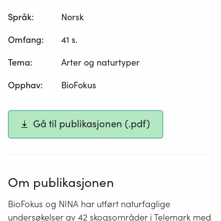
Språk
:
Norsk
Omfang
:
41 s.
Tema
:
Arter og naturtyper
Opphav
:
BioFokus
Gå til publikasjonen (.pdf)
Om publikasjonen
BioFokus og NINA har utført naturfaglige
undersøkelser av 42 skogsområder i Telemark med