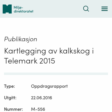
Tilbake
Søk
til
forsiden
Publikasjon
Kartlegging av kalkskog i
Telemark 2015
Type
:
Oppdragsrapport
Utgitt
:
22.06.2016
Nummer
:
M-556