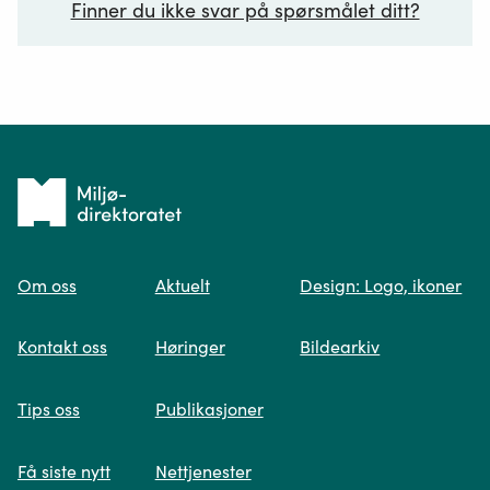
Finner du ikke svar på spørsmålet ditt?
Ditt spørsmål*
Tilbake
til
Om oss
Aktuelt
Design: Logo, ikoner
forsiden
Spør oss
Kontakt oss
Høringer
Bildearkiv
Når du skriver spørsmålet ditt, gjør vi et
Tips oss
Publikasjoner
søk og viser deg vår mest relevante
informasjon.
Få siste nytt
Nettjenester