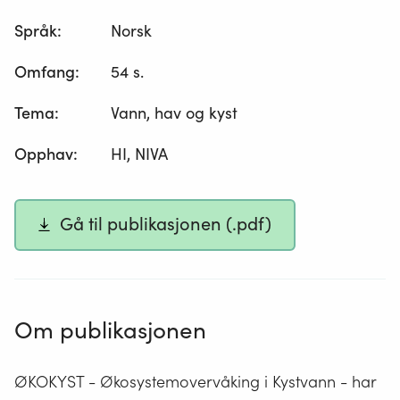
Språk
:
Norsk
Omfang
:
54 s.
Tema
:
Vann, hav og kyst
Opphav
:
HI, NIVA
Gå til publikasjonen (.pdf)
Om publikasjonen
ØKOKYST - Økosystemovervåking i Kystvann - har