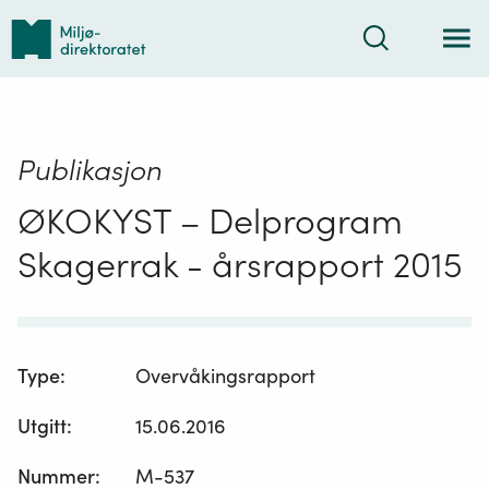
Tilbake
Søk
til
forsiden
Publikasjon
ØKOKYST – Delprogram
Skagerrak - årsrapport 2015
Type
:
Overvåkingsrapport
Utgitt
:
15.06.2016
Nummer
:
M-537