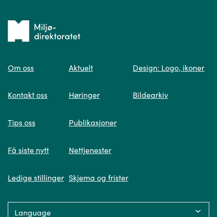
Tilbake
til
Om oss
Aktuelt
Design: Logo, ikoner
forsiden
Spør oss
Kontakt oss
Høringer
Bildearkiv
Når du skriver spørsmålet ditt, gjør vi et
Tips oss
Publikasjoner
søk og viser deg vår mest relevante
informasjon.
Få siste nytt
Nettjenester
Ledige stillinger
Skjema og frister
Fikk du ikke svar på spørsmålet ditt?
Language: