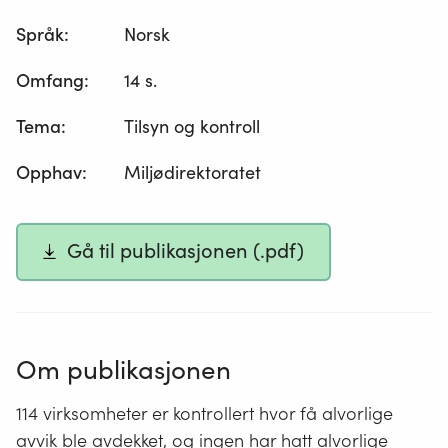
Språk
:
Norsk
Omfang
:
14 s.
Tema
:
Tilsyn og kontroll
Opphav
:
Miljødirektoratet
Gå til publikasjonen (.pdf)
Om publikasjonen
114 virksomheter er kontrollert hvor få alvorlige
avvik ble avdekket, og ingen har hatt alvorlige