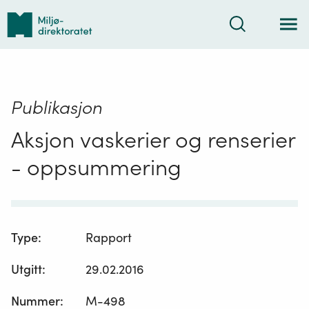
Tilbake
Søk
til
forsiden
Publikasjon
Aksjon vaskerier og renserier
- oppsummering
Type
:
Rapport
Utgitt
:
29.02.2016
Nummer
:
M-498