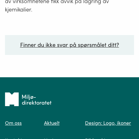
av virksomhetene fikk avvik på lagring av
kjemikalier.
Finner du ikke svar på spørsmålet ditt?
Ditt spørsmål*
Tilbake
til
Om oss
Aktuelt
Design: Logo, ikoner
forsiden
Spør oss