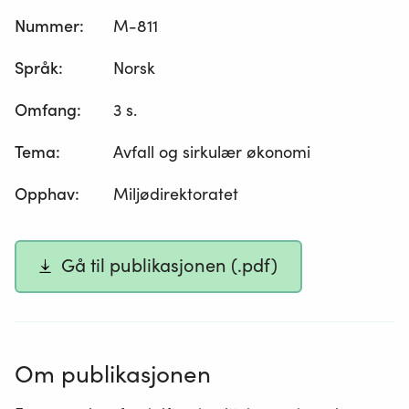
Nummer
:
M-811
Språk
:
Norsk
Omfang
:
3 s.
Tema
:
Avfall og sirkulær økonomi
Opphav
:
Miljødirektoratet
Gå til publikasjonen (.pdf)
Om publikasjonen