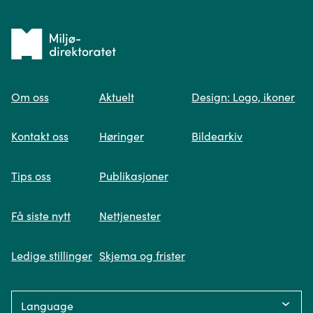
Tilbake
til
Om oss
Aktuelt
Design: Logo, ikoner
forsiden
Spør oss
Kontakt oss
Høringer
Bildearkiv
Når du skriver spørsmålet ditt, gjør vi et
Tips oss
Publikasjoner
søk og viser deg vår mest relevante
informasjon.
Få siste nytt
Nettjenester
Ledige stillinger
Skjema og frister
Fikk du ikke svar på spørsmålet ditt?
Language:
Trykk på knappen under og fyll inn