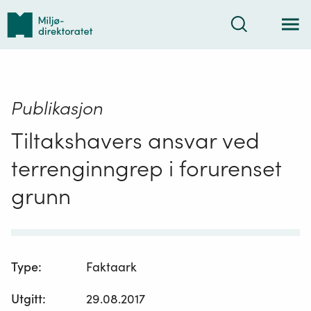
Tilbake
Søk
til
forsiden
Publikasjon
Tiltakshavers ansvar ved
terrenginngrep i forurenset
grunn
Type
:
Faktaark
Utgitt
:
29.08.2017