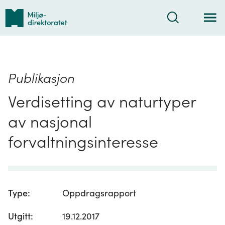
Tilbake
Søk
til
forsiden
Publikasjon
Verdisetting av naturtyper
av nasjonal
forvaltningsinteresse
Type
:
Oppdragsrapport
Utgitt
:
19.12.2017