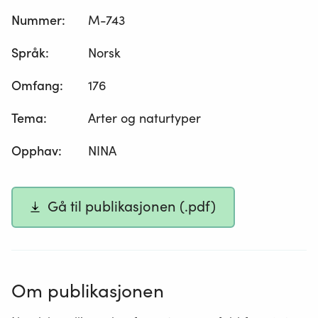
Nummer
:
M-743
Språk
:
Norsk
Omfang
:
176
Tema
:
Arter og naturtyper
Opphav
:
NINA
Gå til publikasjonen (.pdf)
Om publikasjonen