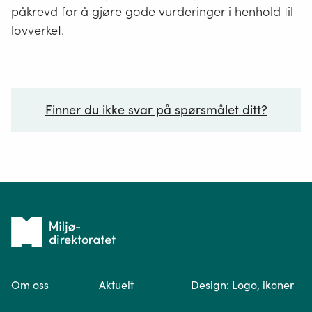
påkrevd for å gjøre gode vurderinger i henhold til
lovverket.
Finner du ikke svar på spørsmålet ditt?
Ditt spørsmål*
Tilbake
til
Om oss
Aktuelt
Design: Logo, ikoner
forsiden
Spør oss