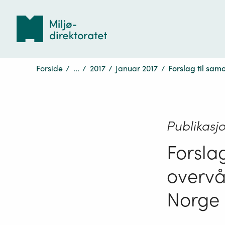
Tilbake
til
forsiden
Forside
/
...
/
2017
/
Januar 2017
/
Forslag til sa
Publikasj
Forsla
overvå
Norge 