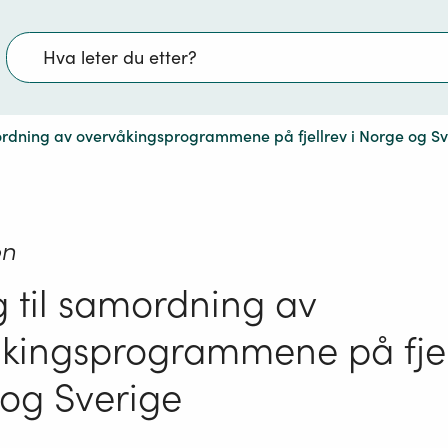
Søk
mordning av overvåkingsprogrammene på fjellrev i Norge og S
on
g til samordning av
kingsprogrammene på fjell
og Sverige