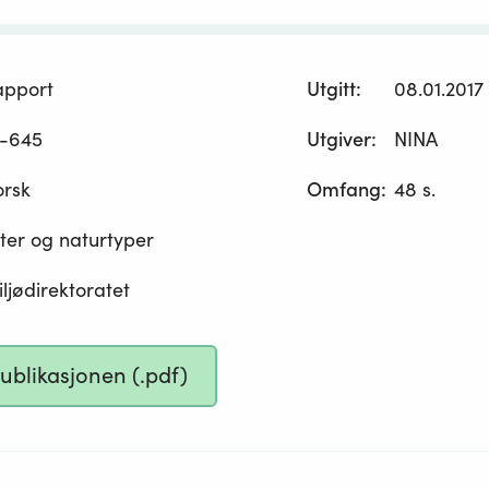
apport
Utgitt
:
08.01.2017
-645
Utgiver
:
NINA
orsk
Omfang
:
48 s.
ter og naturtyper
ljødirektoratet
publikasjonen (.pdf)