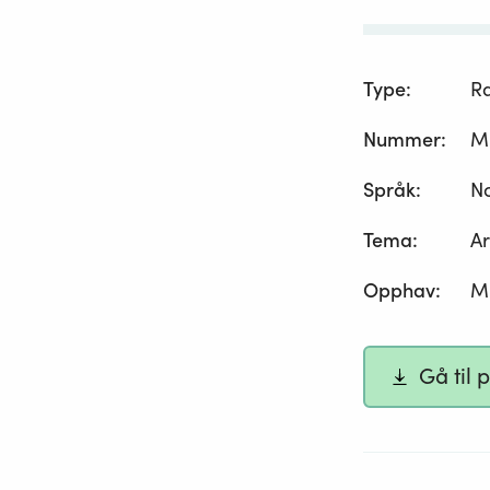
Type
:
R
Nummer
:
M
Språk
:
N
Tema
:
Ar
Opphav
:
Mi
Gå til 