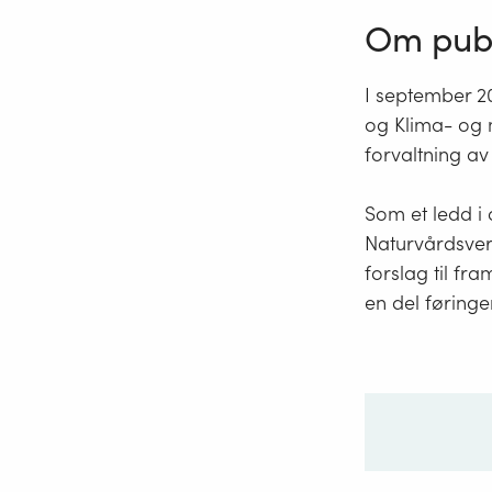
Om publ
I september 20
og Klima- og 
forvaltning av
Som et ledd i
Naturvårdsver
forslag til fr
en del føringe