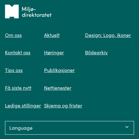
Tilbake
til
Om oss
Aktuelt
Design: Logo, ikoner
forsiden
Spør oss
Kontakt oss
Høringer
Bildearkiv
Når du skriver spørsmålet ditt, gjør vi et
Tips oss
Publikasjoner
søk og viser deg vår mest relevante
informasjon.
Få siste nytt
Nettjenester
Ledige stillinger
Skjema og frister
Fikk du ikke svar på spørsmålet ditt?
Language:
Trykk på knappen under og fyll inn