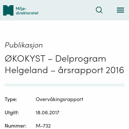
Tilbake
Søk
til
forsiden
Publikasjon
ØKOKYST – Delprogram
Helgeland – årsrapport 2016
Type
:
Overvåkingsrapport
Utgitt
:
18.06.2017
Nummer
:
M-732