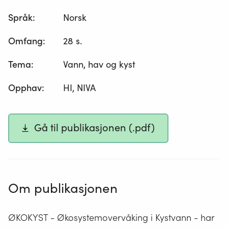
Språk
:
Norsk
Omfang
:
28 s.
Tema
:
Vann, hav og kyst
Opphav
:
HI, NIVA
Gå til publikasjonen (.pdf)
Om publikasjonen
ØKOKYST - Økosystemovervåking i Kystvann - har