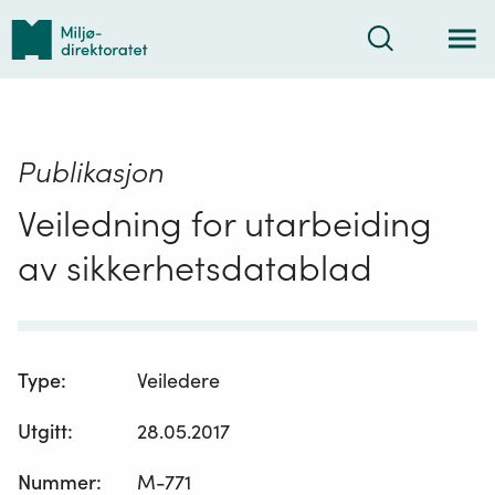
Tilbake
Søk
til
forsiden
Publikasjon
Veiledning for utarbeiding
av sikkerhetsdatablad
Type
:
Veiledere
Utgitt
:
28.05.2017
Nummer
:
M-771