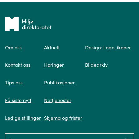
Tilbake
til
Om oss
Aktuelt
Design: Logo, ikoner
forsiden
Spør oss
Kontakt oss
Høringer
Bildearkiv
Når du skriver spørsmålet ditt, gjør vi et
Tips oss
Publikasjoner
søk og viser deg vår mest relevante
informasjon.
Få siste nytt
Nettjenester
Ledige stillinger
Skjema og frister
Fikk du ikke svar på spørsmålet ditt?
Language: