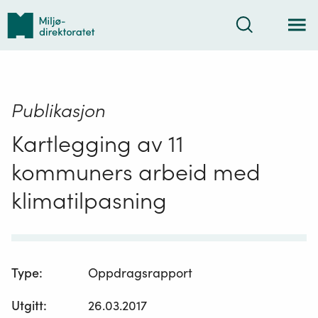
Tilbake
Søk
til
forsiden
Publikasjon
Kartlegging av 11
kommuners arbeid med
klimatilpasning
Type
:
Oppdragsrapport
Utgitt
:
26.03.2017