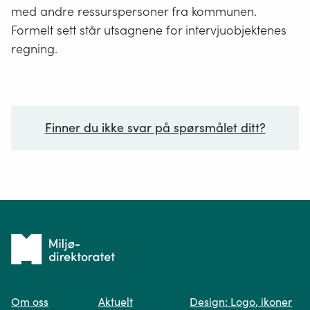
med andre ressurspersoner fra kommunen.
Formelt sett står utsagnene for intervjuobjektenes
regning.
Finner du ikke svar på spørsmålet ditt?
Ditt spørsmål*
Tilbake
til
Om oss
Aktuelt
Design: Logo, ikoner
forsiden