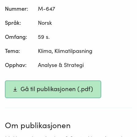
Nummer
:
M-647
Språk
:
Norsk
Omfang
:
59 s.
Tema
:
Klima, Klimatilpasning
Opphav
:
Analyse & Strategi
Gå til publikasjonen (.pdf)
Om publikasjonen