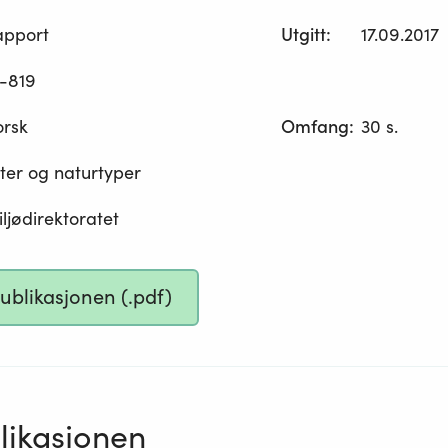
apport
Utgitt
:
17.09.2017
-819
orsk
Omfang
:
30 s.
ter og naturtyper
ljødirektoratet
publikasjonen (.pdf)
ikasjonen