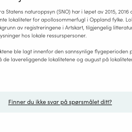
fra Statens naturoppsyn (SNO) har i løpet av 2015, 2016
jente lokaliteter for apollosommerfugl i Oppland fylke. Lo
grunn av registreringene i Artskart, tilgjengelig litteratu
ysninger hos lokale ressurspersoner.
tene ble lagt innenfor den sannsynlige flygeperioden på
 på de lavereliggende lokalitetene og august på lokalitet
Finner du ikke svar på spørsmålet ditt?
ørsmål*