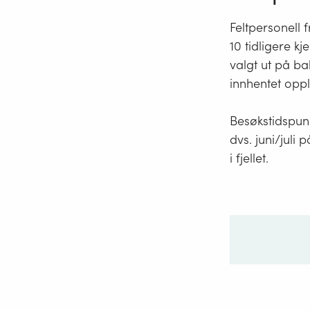
Feltpersonell 
10 tidligere k
valgt ut på bak
innhentet oppl
Besøkstidspunk
dvs. juni/juli
i fjellet.
Ditt sp