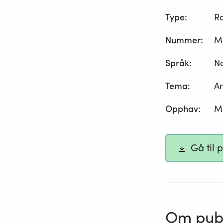
Type
:
R
Nummer
:
M
Språk
:
N
Tema
:
Ar
Opphav
:
Mi
Gå til 
Om publ