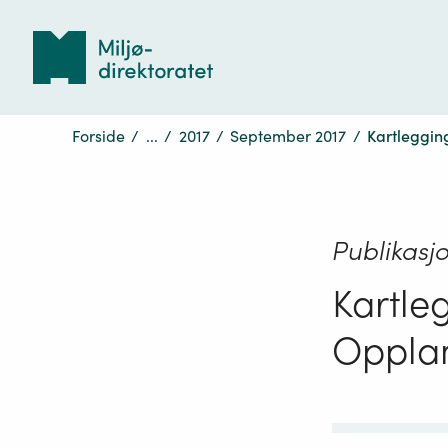
Tilbake
til
forsiden
Forside
/
...
/
2017
/
September 2017
/
Kartleggin
Publikasj
Kartle
Oppla