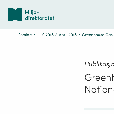
Tilbake
til
forsiden
Forside
/
...
/
2018
/
April 2018
/
Greenhouse Gas E
Publikasj
Greenh
Nation