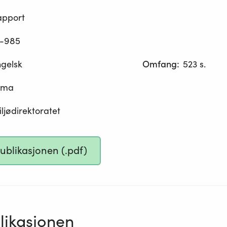
apport
-985
gelsk
Omfang
:
523 s.
ima
ljødirektoratet
publikasjonen (.pdf)
ikasjonen