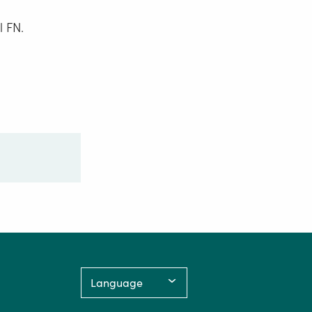
l FN.
Language: