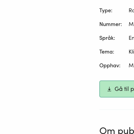
Type
:
R
Nummer
:
M
Språk
:
En
Tema
:
Kl
Opphav
:
Mi
Gå til 
Om publ