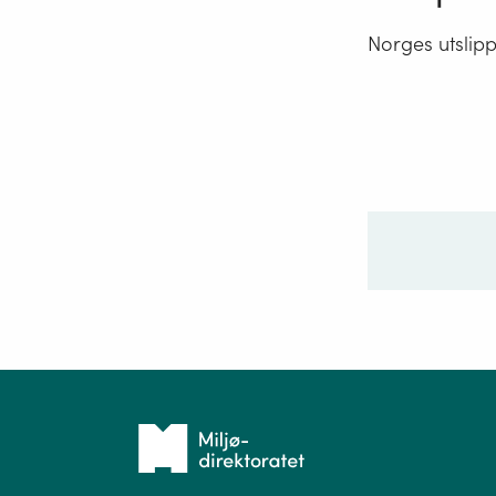
Norges utslipp
Ditt sp
Tilbake
til