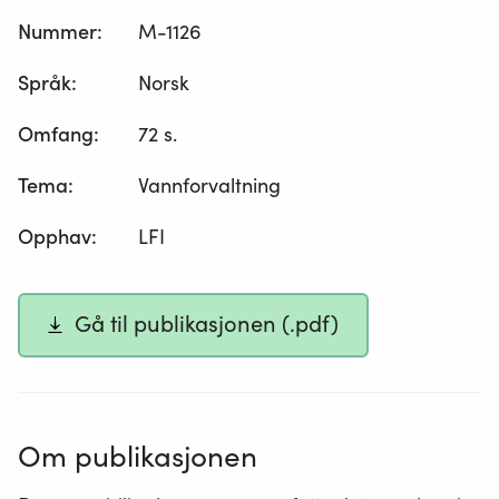
Nummer
:
M-1126
Språk
:
Norsk
Omfang
:
72 s.
Tema
:
Vannforvaltning
Opphav
:
LFI
Gå til publikasjonen (.pdf)
Om publikasjonen