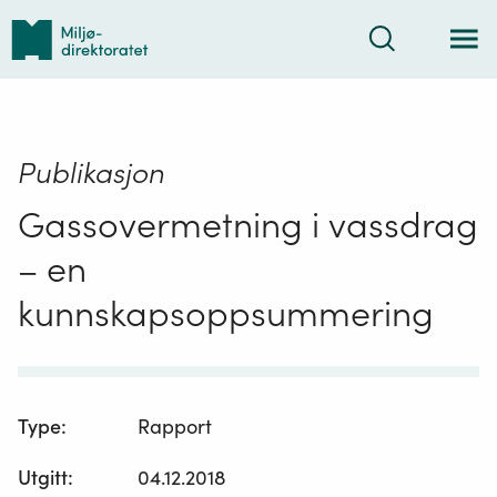
Tilbake
Søk
til
forsiden
Publikasjon
Gassovermetning i vassdrag
– en
kunnskapsoppsummering
Type
:
Rapport
Utgitt
:
04.12.2018