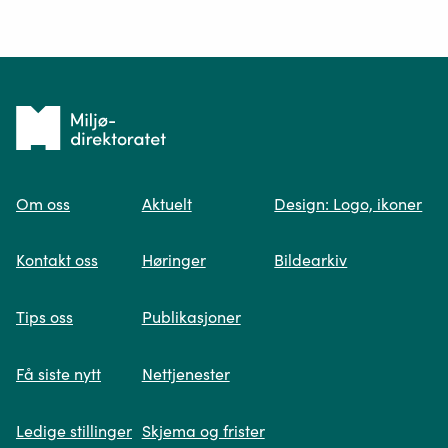
Ditt spørsmål*
Tilbake
til
Om oss
Aktuelt
Design: Logo, ikoner
forsiden
Spør oss
Kontakt oss
Høringer
Bildearkiv
Når du skriver spørsmålet ditt, gjør vi et
Tips oss
Publikasjoner
søk og viser deg vår mest relevante
informasjon.
Få siste nytt
Nettjenester
Ledige stillinger
Skjema og frister