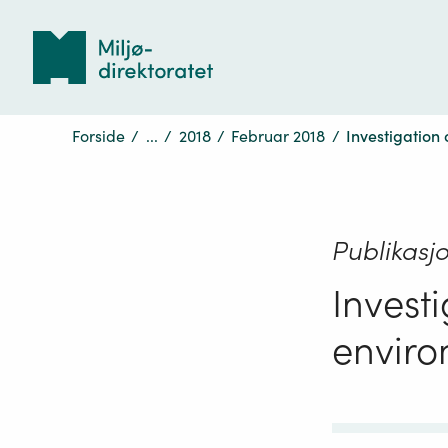
Tilbake
til
forsiden
Forside
/
...
/
2018
/
Februar 2018
/
Investigation
Publikasj
Invest
envir