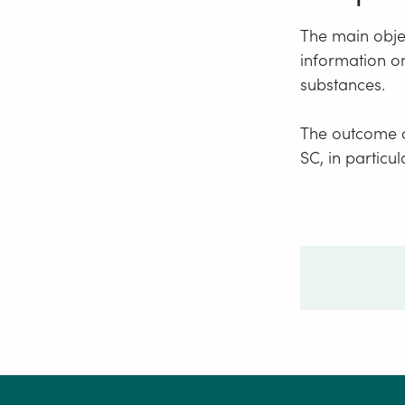
The main objec
information on
substances.
The outcome o
SC, in particu
Ditt sp