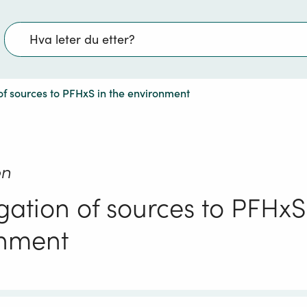
Søk
 of sources to PFHxS in the environment
on
igation of sources to PFHxS
onment