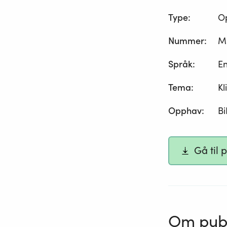
Type
:
O
Nummer
:
M
Språk
:
En
Tema
:
Kl
Opphav
:
B
Gå til 
Om publ