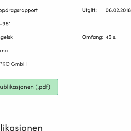
ppdragsrapport
Utgitt
:
06.02.2018
-961
gelsk
Omfang
:
45 s.
ima
iPRO GmbH
publikasjonen (.pdf)
ikasjonen