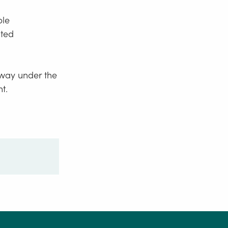
ble
ated
rway under the
t.