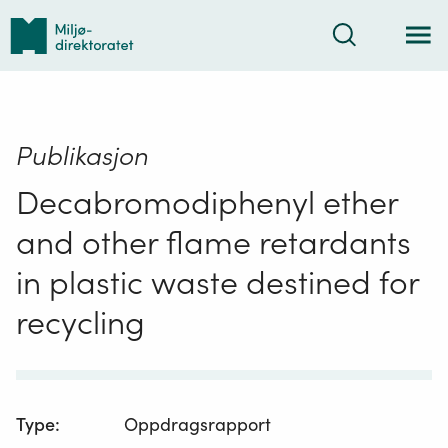
Tilbake
Søk
til
forsiden
Publikasjon
Decabromodiphenyl ether
and other flame retardants
in plastic waste destined for
recycling
Type
:
Oppdragsrapport