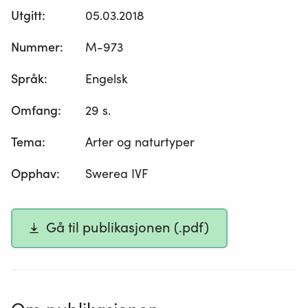
Utgitt
:
05.03.2018
Nummer
:
M-973
Språk
:
Engelsk
Omfang
:
29 s.
Tema
:
Arter og naturtyper
Opphav
:
Swerea IVF
Gå til publikasjonen (.pdf)