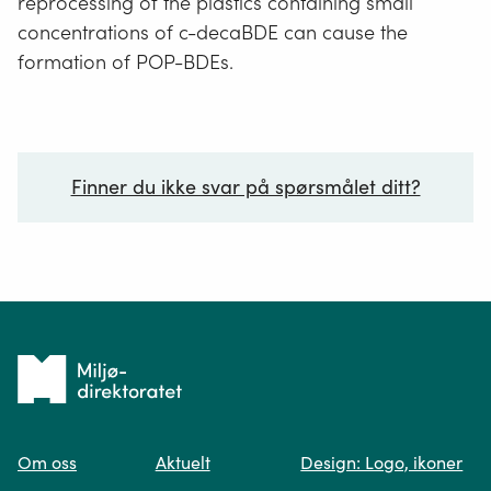
reprocessing of the plastics containing small
concentrations of c-decaBDE can cause the
formation of POP-BDEs.
Finner du ikke svar på spørsmålet ditt?
Ditt spørsmål*
Tilbake
til
Om oss
Aktuelt
Design: Logo, ikoner
forsiden
Spør oss