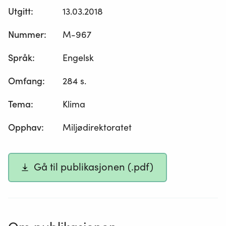
Utgitt
:
13.03.2018
Nummer
:
M-967
Språk
:
Engelsk
Omfang
:
284 s.
Tema
:
Klima
Opphav
:
Miljødirektoratet
Gå til publikasjonen (.pdf)