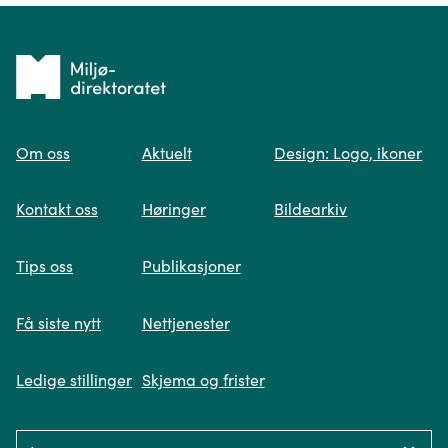
Tilbake
til
Om oss
Aktuelt
Design: Logo, ikoner
forsiden
Spør oss
Kontakt oss
Høringer
Bildearkiv
Når du skriver spørsmålet ditt, gjør vi et
Tips oss
Publikasjoner
søk og viser deg vår mest relevante
informasjon.
Få siste nytt
Nettjenester
Ledige stillinger
Skjema og frister
Fikk du ikke svar på spørsmålet ditt?
Language: