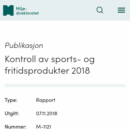
Tilbake
Søk
til
forsiden
Publikasjon
Kontroll av sports- og
fritidsprodukter 2018
Type
:
Rapport
Utgitt
:
07.11.2018
Nummer
:
M-1121