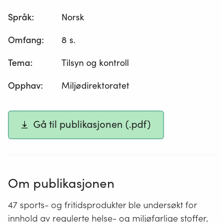
Språk
:
Norsk
Omfang
:
8 s.
Tema
:
Tilsyn og kontroll
Opphav
:
Miljødirektoratet
Gå til publikasjonen (.pdf)
Om publikasjonen
47 sports- og fritidsprodukter ble undersøkt for
innhold av regulerte helse- og miljøfarlige stoffer,