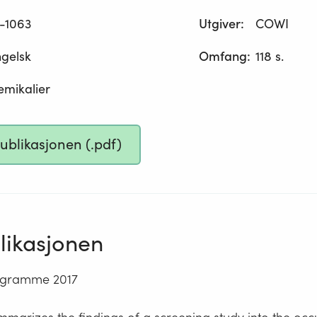
-1063
Utgiver
:
COWI
gelsk
Omfang
:
118 s.
emikalier
publikasjonen (.pdf)
ikasjonen
ogramme 2017