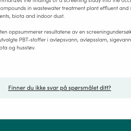
mmarizes the findings of a screening study into the occ
ompounds in wastewater treatment plant effluent and sl
ents, biota and indoor dust.
en oppsummerer resultatene av en screeningundersøke
tvalgte PBT-stoffer i avløpsvann, avløpsslam, sigevann
ota og husstøv.
Finner du ikke svar på spørsmålet ditt?
ørsmål*