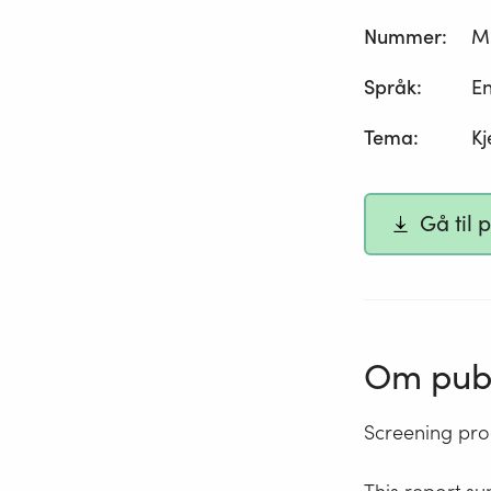
Nummer
:
M
Språk
:
En
Tema
:
Kj
Gå til 
Om publ
Screening pr