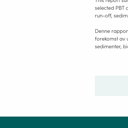
This report su
selected PBT c
run-off, sedim
Denne rapport
forekomst av u
sedimenter, bi
Ditt sp