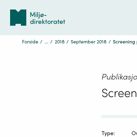
Tilbake
til
forsiden
Forside
/
...
/
2018
/
September 2018
/
Screening
Publikasj
Scree
Type
:
O