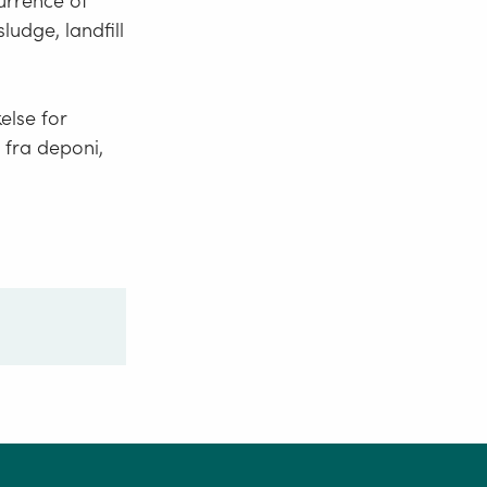
urrence of
udge, landfill
lse for
 fra deponi,