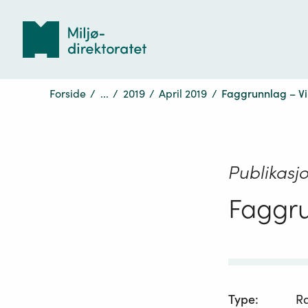
Tilbake
til
forsiden
Forside
/
...
/
2019
/
April 2019
/
Faggrunnlag – Vil
Publikasj
Faggru
Type
:
R