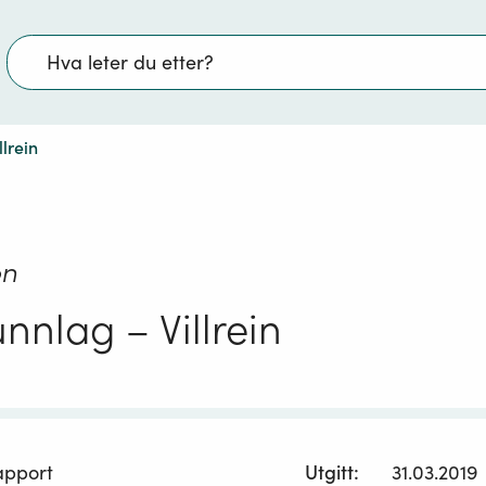
Søk
lrein
on
nnlag – Villrein
apport
Utgitt
:
31.03.2019