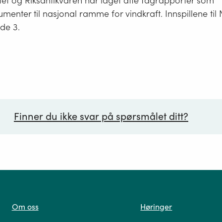
tet og Riksantikvaren har laget åtte fagrapporter som
enter til nasjonal ramme for vindkraft. Innspillene til 
de 3.
Finner du ikke svar på spørsmålet ditt?
ørsmål*
Om oss
Høringer