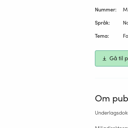
Nummer
:
M
Språk
:
N
Tema
:
Fo
Gå til 
Om publ
Underlagsdoku