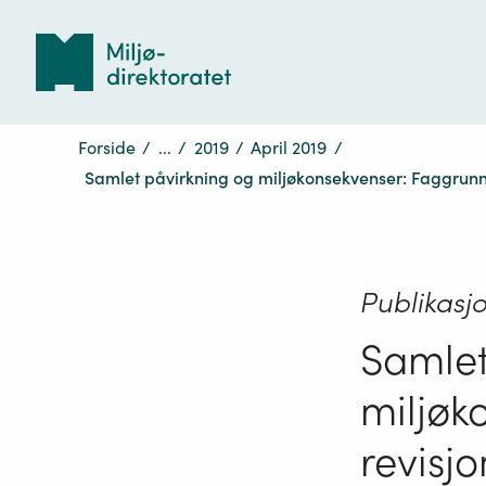
Tilbake
til
forsiden
Forside
/
...
/
2019
/
April 2019
/
Samlet påvirkning og miljøkonsekvenser: Faggrunn
Publikasj
Samlet
miljøk
revisj