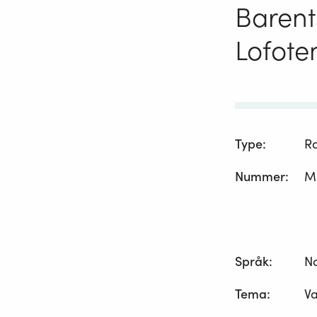
Barent
Lofote
Type
:
R
Nummer
:
M
Språk
:
N
Tema
:
Va