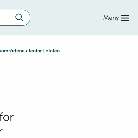
Trykk
Meny
for
å
søke
avområdene utenfor Lofoten
for
r