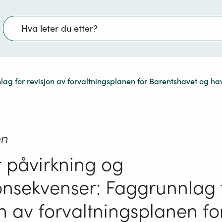
Søk
lag for revisjon av forvaltningsplanen for Barentshavet og h
on
 påvirkning og
onsekvenser: Faggrunnlag 
on av forvaltningsplanen fo