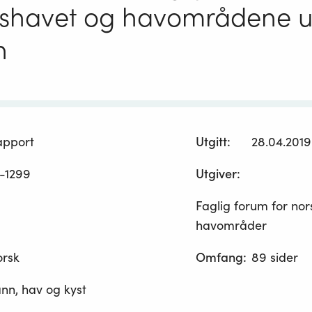
shavet og havområdene u
n
apport
Utgitt
:
28.04.2019
-1299
Utgiver
:
Faglig forum for nor
havområder
orsk
Omfang
:
89 sider
nn, hav og kyst