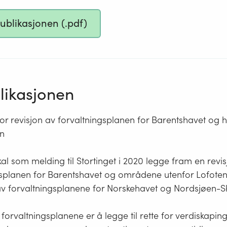
publikasjonen (.pdf)
ikasjonen
or revisjon av forvaltningsplanen for Barentshavet o
en
al som melding til Stortinget i 2020 legge fram en revis
gsplanen for Barentshavet og områdene utenfor Lofoten
v forvaltningsplanene for Norskehavet og Nordsjøen-S
orvaltningsplanene er å legge til rette for verdiskapi