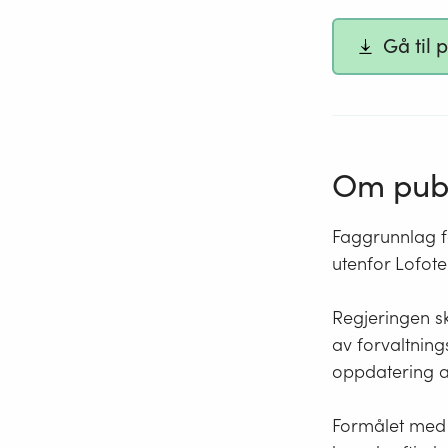
Gå til 
Om publ
Faggrunnlag f
utenfor Lofot
Regjeringen sk
av forvaltnin
oppdatering a
Formålet med f