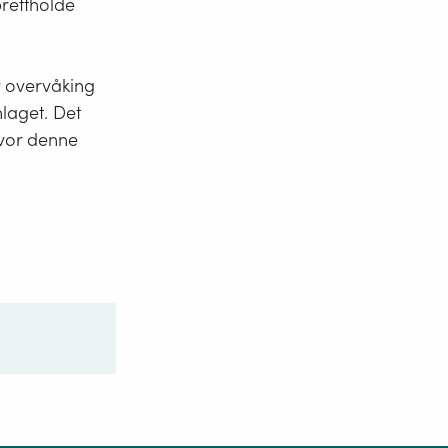
rettholde
 overvåking
laget. Det
hvor denne