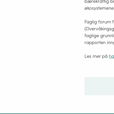
bærekraftig b
økosystemenes 
Faglig forum 
(Overvåkingsgr
faglige grunnl
rapporten inn
Les mer på
ha
Ditt sp