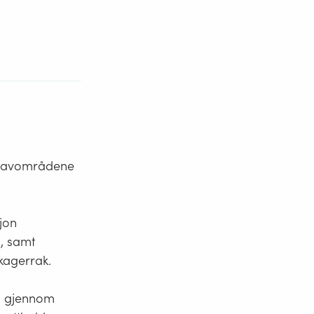
g havområdene
jon
, samt
kagerrak.
ng gjennom