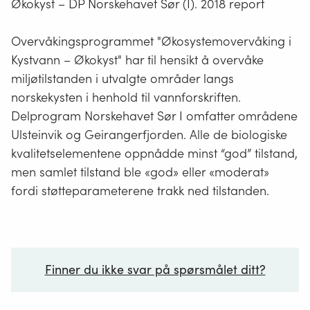
Økokyst – DP Norskehavet Sør (I). 2018 report
Overvåkingsprogrammet "Økosystemovervåking i
Kystvann – Økokyst" har til hensikt å overvåke
miljøtilstanden i utvalgte områder langs
norskekysten i henhold til vannforskriften.
Delprogram Norskehavet Sør I omfatter områdene
Ulsteinvik og Geirangerfjorden. Alle de biologiske
kvalitetselementene oppnådde minst “god” tilstand,
men samlet tilstand ble «god» eller «moderat»
fordi støtteparameterene trakk ned tilstanden.
Finner du ikke svar på spørsmålet ditt?