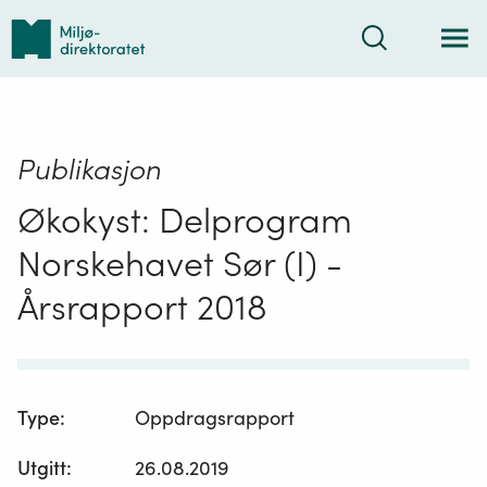
Tilbake
Søk
til
forsiden
Publikasjon
Økokyst: Delprogram
Norskehavet Sør (I) -
Årsrapport 2018
Type
:
Oppdragsrapport
Utgitt
:
26.08.2019