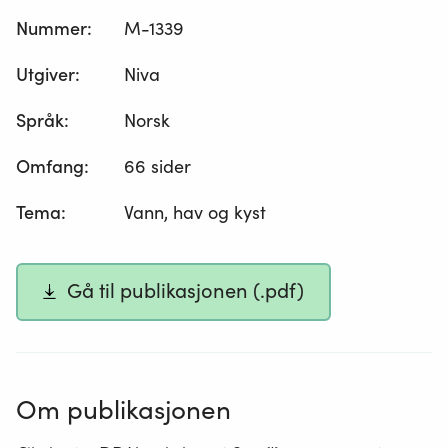
Nummer
:
M-1339
Utgiver
:
Niva
Språk
:
Norsk
Omfang
:
66 sider
Tema
:
Vann, hav og kyst
Gå til publikasjonen (.pdf)
Om publikasjonen