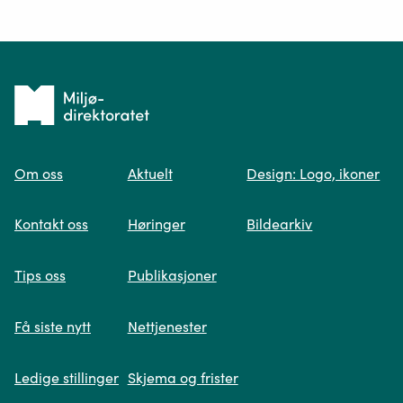
Ditt spørsmål*
Tilbake
til
Om oss
Aktuelt
Design: Logo, ikoner
forsiden
Spør oss
Kontakt oss
Høringer
Bildearkiv
Når du skriver spørsmålet ditt, gjør vi et
Tips oss
Publikasjoner
søk og viser deg vår mest relevante
informasjon.
Få siste nytt
Nettjenester
Ledige stillinger
Skjema og frister