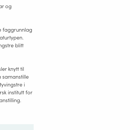
ar og
ge faggrunnlag
aturtypen.
stre blitt
r knytt til
å samanstille
yvingstre i
k institutt for
nstilling.