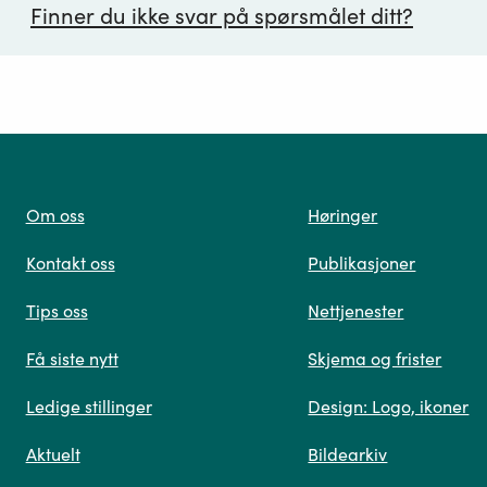
Finner du ikke svar på spørsmålet ditt?
ørsmål*
Om oss
Høringer
Kontakt oss
Publikasjoner
 oss
Tips oss
Nettjenester
Få siste nytt
Skjema og frister
Ledige stillinger
Design: Logo, ikoner
Når du skriver spørsmålet ditt, gjør vi et søk og viser
Aktuelt
Bildearkiv
deg vår mest relevante informasjon.