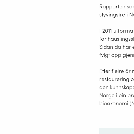
Rapporten sam
styvingstre i N
I 2011 utforma
for haustingss
Sidan da har e
fylgt opp gjen
Etter fleire å
restaurering o
den kunnskape
Norge i ein pra
bioøkonomi (NI