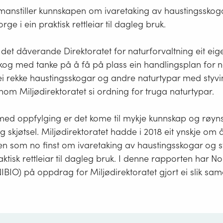
anstiller kunnskapen om ivaretaking av haustingsskog
orge i ein praktisk rettleiar til dagleg bruk.
 det dåverande Direktoratet for naturforvaltning eit ei
kog med tanke på å få på plass ein handlingsplan for n
i rekke haustingsskogar og andre naturtypar med styving
nom Miljødirektoratet si ordning for truga naturtypar.
r med oppfylging er det kome til mykje kunnskap og røynsle
g skjøtsel. Miljødirektoratet hadde i 2018 eit ynskje om 
n som no finst om ivaretaking av haustingsskogar og st
ktisk rettleiar til dagleg bruk. I denne rapporten har Nors
BIO) på oppdrag for Miljødirektoratet gjort ei slik sama