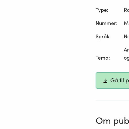
Type
:
R
Nummer
:
M
Språk
:
N
Ar
Tema
:
og
Gå til 
Om publ