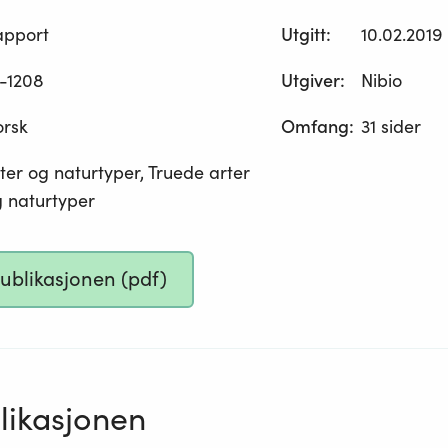
apport
Utgitt
:
10.02.2019
-1208
Utgiver
:
Nibio
orsk
Omfang
:
31 sider
ter og naturtyper, Truede arter
 naturtyper
publikasjonen (pdf)
ikasjonen