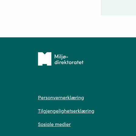
Ditt sp
Tilbake
til
forsiden
Spør
Personvern
Personvernerklæring
Tilgjengelighetserklæring
Sosiale medier