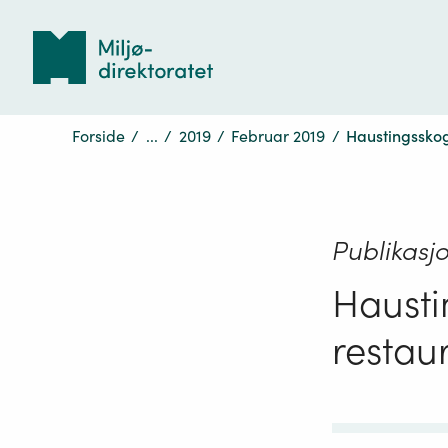
Tilbake
til
forsiden
Forside
/
...
/
2019
/
Februar 2019
/
Haustingsskog:
Publikasj
Haustin
restaur