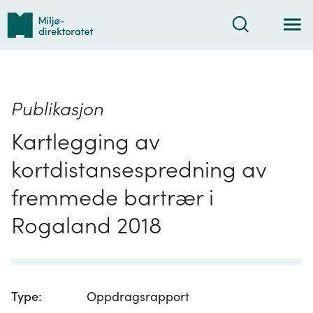
Tilbake
Søk
til
forsiden
Publikasjon
Kartlegging av
kortdistansespredning av
fremmede bartrær i
Rogaland 2018
Type
:
Oppdragsrapport