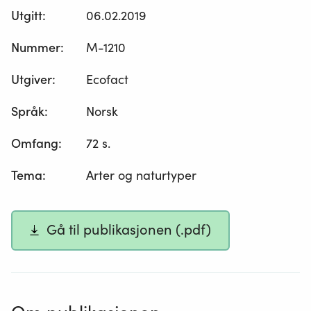
Utgitt
:
06.02.2019
Nummer
:
M-1210
Utgiver
:
Ecofact
Språk
:
Norsk
Omfang
:
72 s.
Tema
:
Arter og naturtyper
Gå til publikasjonen (.pdf)