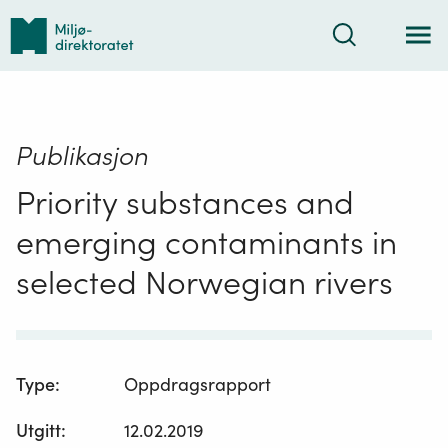
Tilbake
Søk
til
forsiden
Publikasjon
Priority substances and
emerging contaminants in
selected Norwegian rivers
Type
:
Oppdragsrapport
Utgitt
:
12.02.2019