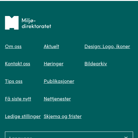
Tilbake
til
Om oss
Aktuelt
Design: Logo, ikoner
forsiden
Spør oss
Kontakt oss
Høringer
Bildearkiv
Når du skriver spørsmålet ditt, gjør vi et
Tips oss
Publikasjoner
søk og viser deg vår mest relevante
informasjon.
Få siste nytt
Nettjenester
Ledige stillinger
Skjema og frister
Fikk du ikke svar på spørsmålet ditt?
Language: