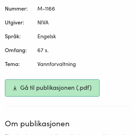
Nummer
:
M-1166
Utgiver
:
NIVA
Språk
:
Engelsk
Omfang
:
67 s.
Tema
:
Vannforvaltning
Gå til publikasjonen (.pdf)
Om publikasjonen