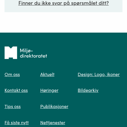
Finner du ikke svar på spørsmålet ditt?
Ditt spørsmål*
Tilbake
til
Om oss
Aktuelt
Design: Logo, ikoner
forsiden
Spør oss
Kontakt oss
Høringer
Bildearkiv
Når du skriver spørsmålet ditt, gjør vi et
Tips oss
Publikasjoner
søk og viser deg vår mest relevante
informasjon.
Få siste nytt
Nettjenester