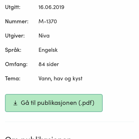
Utgitt
:
16.06.2019
Nummer
:
M-1370
Utgiver
:
Niva
Språk
:
Engelsk
Omfang
:
84 sider
Tema
:
Vann, hav og kyst
Gå til publikasjonen (.pdf)