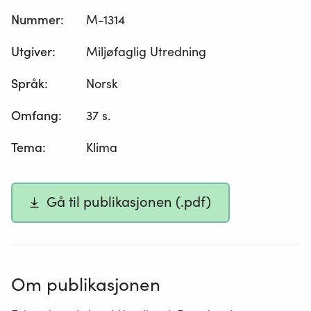
Nummer
:
M-1314
Utgiver
:
Miljøfaglig Utredning
Språk
:
Norsk
Omfang
:
37 s.
Tema
:
Klima
Gå til publikasjonen (.pdf)
Om publikasjonen