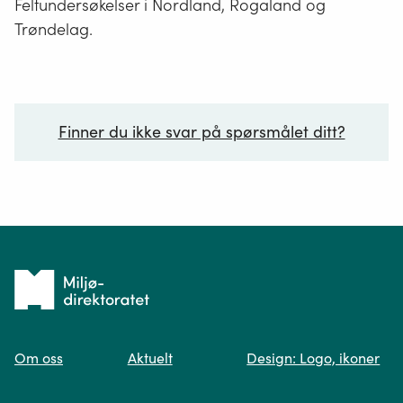
Feltundersøkelser i Nordland, Rogaland og
Trøndelag.
Finner du ikke svar på spørsmålet ditt?
Ditt spørsmål*
Tilbake
til
Om oss
Aktuelt
Design: Logo, ikoner
forsiden
Spør oss