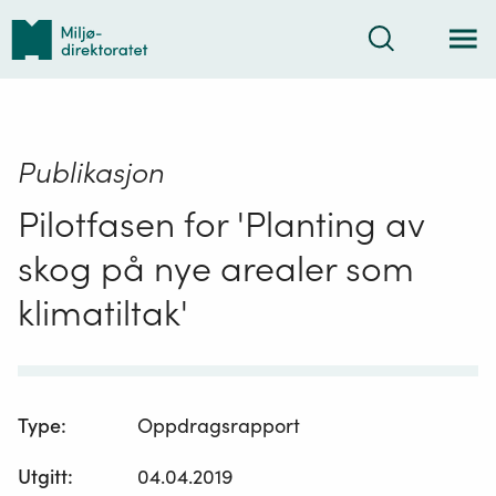
Tilbake
Søk
til
forsiden
Publikasjon
Pilotfasen for 'Planting av
skog på nye arealer som
klimatiltak'
Type
:
Oppdragsrapport
Utgitt
:
04.04.2019