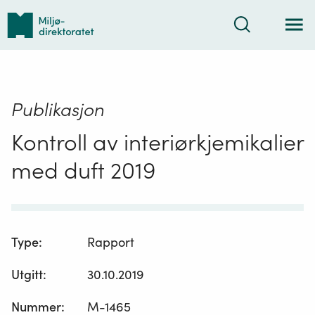
Tilbake
Søk
til
forsiden
Publikasjon
Kontroll av interiørkjemikalier
med duft 2019
Type
:
Rapport
Utgitt
:
30.10.2019
Nummer
:
M-1465