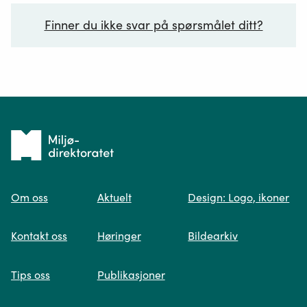
Finner du ikke svar på spørsmålet ditt?
Ditt spørsmål*
Tilbake
til
Om oss
Aktuelt
Design: Logo, ikoner
forsiden
Spør oss
Kontakt oss
Høringer
Bildearkiv
Når du skriver spørsmålet ditt, gjør vi et
Tips oss
Publikasjoner
søk og viser deg vår mest relevante
informasjon.