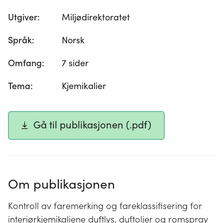
Utgiver
:
Miljødirektoratet
Språk
:
Norsk
Omfang
:
7 sider
Tema
:
Kjemikalier
Gå til publikasjonen (.pdf)
Om publikasjonen
Kontroll av faremerking og fareklassifisering for
interiørkjemikaliene duftlys, duftoljer og romspray