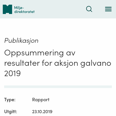
Tilbake
Søk
til
forsiden
Publikasjon
Oppsummering av
resultater for aksjon galvano
2019
Type
:
Rapport
Utgitt
:
23.10.2019