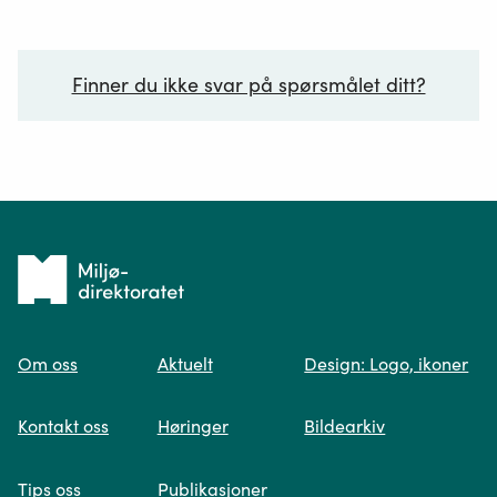
Finner du ikke svar på spørsmålet ditt?
Ditt spørsmål*
Tilbake
til
Om oss
Aktuelt
Design: Logo, ikoner
forsiden
Spør oss
Kontakt oss
Høringer
Bildearkiv
Når du skriver spørsmålet ditt, gjør vi et
Tips oss
Publikasjoner
søk og viser deg vår mest relevante