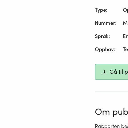
Type
:
O
Nummer
:
M
Språk
:
En
Opphav
:
Te
Gå til 
Om publ
Rapporten besk