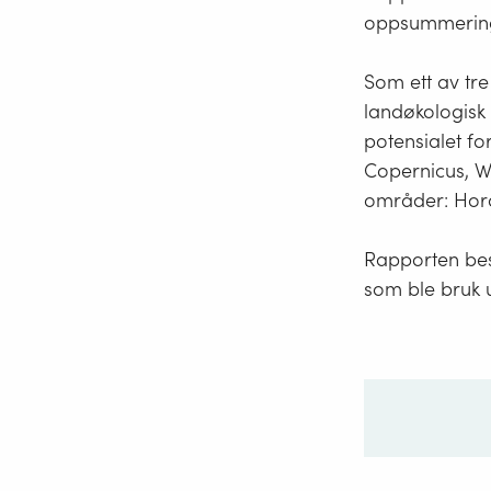
oppsummering 
Som ett av tre
landøkologisk 
potensialet f
Copernicus, Wo
områder: Hor
Rapporten besk
som ble bruk u