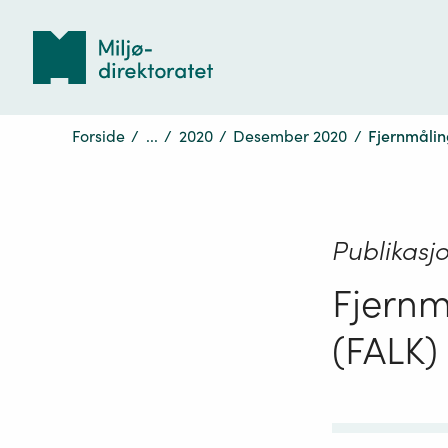
Tilbake
til
forsiden
Forside
/
...
/
2020
/
Desember 2020
/
Fjernmålin
Publikasj
Fjernm
(FALK)