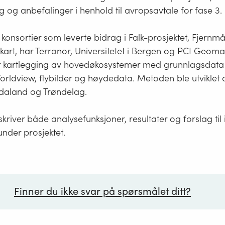
og anbefalinger i henhold til avropsavtale for fase 3.
 konsortier som leverte bidrag i Falk-prosjektet, Fjernmå
kart, har Terranor, Universitetet i Bergen og PCI Geomat
or kartlegging av hovedøkosystemer med grunnlagsdata
rldview, flybilder og høydedata. Metoden ble utviklet o
daland og Trøndelag.
river både analysefunksjoner, resultater og forslag til i
nder prosjektet.
Finner du ikke svar på spørsmålet ditt?