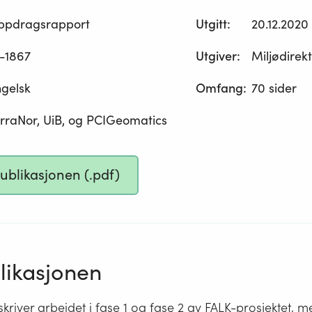
ppdragsrapport
Utgitt
:
20.12.2020
-1867
Utgiver
:
Miljødirek
gelsk
Omfang
:
70 sider
rraNor, UiB, og PCIGeomatics
publikasjonen (.pdf)
ikasjonen
river arbeidet i fase 1 og fase 2 av FALK-prosjektet, m