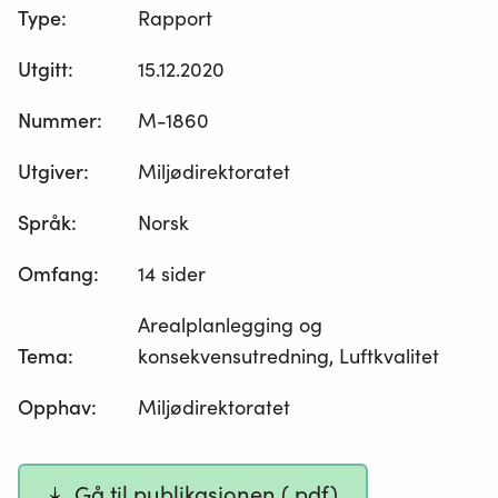
Type
:
Rapport
Utgitt
:
15.12.2020
Nummer
:
M-1860
Utgiver
:
Miljødirektoratet
Språk
:
Norsk
Omfang
:
14 sider
Arealplanlegging og
Tema
:
konsekvensutredning, Luftkvalitet
Opphav
:
Miljødirektoratet
Gå til publikasjonen (.pdf)