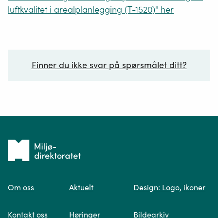
luftkvalitet i arealplanlegging (T-1520)" her
Finner du ikke svar på spørsmålet ditt?
Ditt spørsmål*
Tilbake
til
Om oss
Aktuelt
Design: Logo, ikoner
forsiden
Spør oss
Kontakt oss
Høringer
Bildearkiv