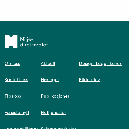
Ditt spørsmål*
Tilbake
til
Om oss
Aktuelt
Design: Logo, ikoner
forsiden
Spør oss
Kontakt oss
Høringer
Bildearkiv
Når du skriver spørsmålet ditt, gjør vi et
Tips oss
Publikasjoner
søk og viser deg vår mest relevante
informasjon.
Få siste nytt
Nettjenester
Ledige stillinger
Skjema og frister