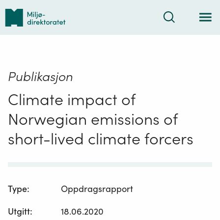
Tilbake
Søk
til
forsiden
Publikasjon
Climate impact of
Norwegian emissions of
short-lived climate forcers
Type
:
Oppdragsrapport
Utgitt
:
18.06.2020