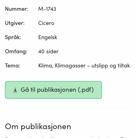
Nummer
:
M-1743
Utgiver
:
Cicero
Språk
:
Engelsk
Omfang
:
40 sider
Tema
:
Klima, Klimagasser - utslipp og tiltak
Gå til publikasjonen (.pdf)
Om publikasjonen