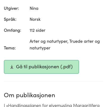
Utgiver
:
Nina
Språk
:
Norsk
Omfang
:
112 sider
Arter og naturtyper, Truede arter og
Tema
:
naturtyper
Gå til publikasjonen (.pdf)
Om publikasjonen
I «Handlingsplanen for elvemusling Margaritifera