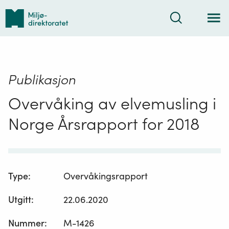
Tilbake
Søk
til
forsiden
Publikasjon
Overvåking av elvemusling i
Norge Årsrapport for 2018
Type
:
Overvåkingsrapport
Utgitt
:
22.06.2020
Nummer
:
M-1426