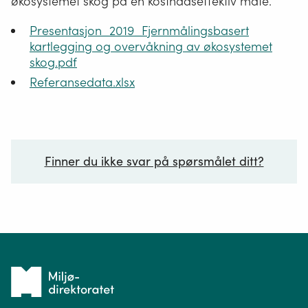
økosystemet skog på en kostnadseffektiv måte.
Presentasjon_2019_Fjernmålingsbasert
kartlegging og overvåkning av økosystemet
skog.pdf
Referansedata.xlsx
Finner du ikke svar på spørsmålet ditt?
Ditt spørsmål*
Tilbake
til