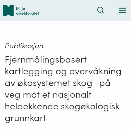
Tilbake
Søk
til
forsiden
Publikasjon
Fjernmålingsbasert
kartlegging og overvåkning
av økosystemet skog -på
veg mot et nasjonalt
heldekkende skogøkologisk
grunnkart