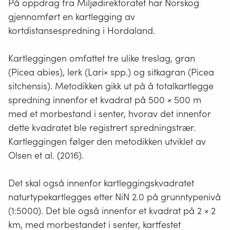
På oppdrag fra Miljødirektoratet har Norskog
gjennomført en kartlegging av
kortdistansespredning i Hordaland.
Kartleggingen omfattet tre ulike treslag, gran
(Picea abies), lerk (Lari× spp.) og sitkagran (Picea
sitchensis). Metodikken gikk ut på å totalkartlegge
spredning innenfor et kvadrat på 500 × 500 m
med et morbestand i senter, hvorav det innenfor
dette kvadratet ble registrert spredningstrær.
Kartleggingen følger den metodikken utviklet av
Olsen et al. (2016).
Det skal også innenfor kartleggingskvadratet
naturtypekartlegges etter NiN 2.0 på grunntypenivå
(1:5000). Det ble også innenfor et kvadrat på 2 × 2
km, med morbestandet i senter, kartfestet