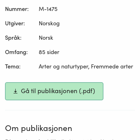
Nummer
:
M-1475
Utgiver
:
Norskog
Språk
:
Norsk
Omfang
:
85 sider
Tema
:
Arter og naturtyper, Fremmede arter
Gå til publikasjonen (.pdf)
Om publikasjonen