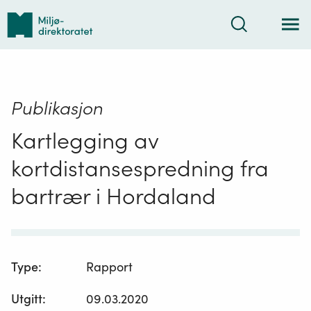
Tilbake
Søk
til
forsiden
Publikasjon
Kartlegging av
kortdistansespredning fra
bartrær i Hordaland
Type
:
Rapport
Utgitt
:
09.03.2020