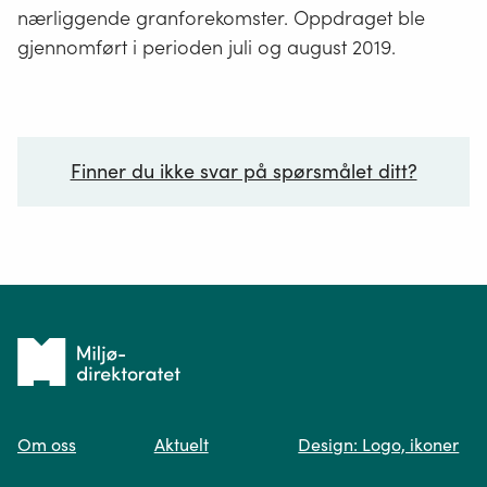
nærliggende granforekomster. Oppdraget ble
gjennomført i perioden juli og august 2019.
Finner du ikke svar på spørsmålet ditt?
Ditt spørsmål*
Tilbake
til
Om oss
Aktuelt
Design: Logo, ikoner
forsiden
Spør oss