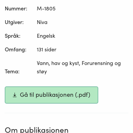
Nummer
:
M-1805
Utgiver
:
Niva
Språk
:
Engelsk
Omfang
:
131 sider
Vann, hav og kyst, Forurensning og
Tema
:
støy
Gå til publikasjonen (.pdf)
Om publikasjonen