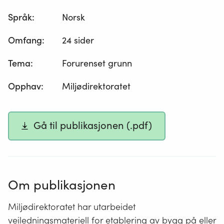
Språk
:
Norsk
Omfang
:
24 sider
Tema
:
Forurenset grunn
Opphav
:
Miljødirektoratet
Gå til publikasjonen (.pdf)
Om publikasjonen
Miljødirektoratet har utarbeidet
veiledningsmateriell for etablering av bygg på eller