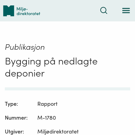
Tilbake
Søk
til
forsiden
Publikasjon
Bygging på nedlagte
deponier
Type
:
Rapport
Nummer
:
M-1780
Utgiver
:
Miljødirektoratet